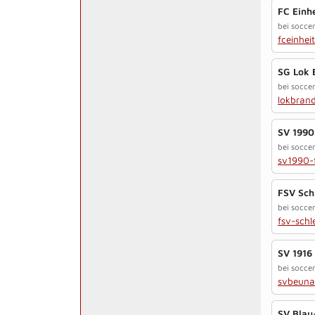
FC Einh
bei soccer
fceinhei
SG Lok 
bei soccer
lokbran
SV 1990
bei soccer
sv1990-f
FSV Sch
bei soccer
fsv-schl
SV 1916
bei soccer
svbeuna
SV Blau