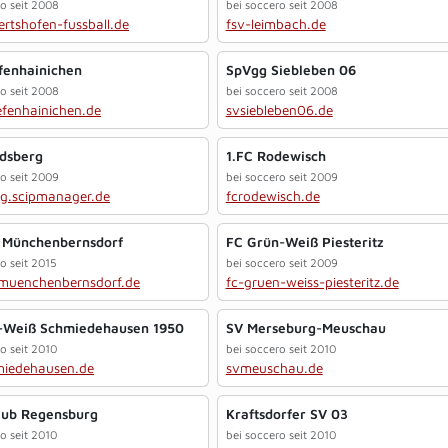
ro seit 2008
bei soccero seit 2008
ertshofen-fussball.de
fsv-leimbach.de
fenhainichen
SpVgg Siebleben 06
ro seit 2008
bei soccero seit 2008
efenhainichen.de
svsiebleben06.de
dsberg
1.FC Rodewisch
ro seit 2009
bei soccero seit 2009
rg.scipmanager.de
fcrodewisch.de
 Münchenbernsdorf
FC Grün-Weiß Piesteritz
o seit 2015
bei soccero seit 2009
muenchenbernsdorf.de
fc-gruen-weiss-piesteritz.de
-Weiß Schmiedehausen 1950
SV Merseburg-Meuschau
o seit 2010
bei soccero seit 2010
iedehausen.de
svmeuschau.de
lub Regensburg
Kraftsdorfer SV 03
o seit 2010
bei soccero seit 2010