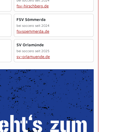
bei soccero seit 2024
fsv-hirschberg.de
FSV Sömmerda
bei soccero seit 2024
fsvsoemmerda.de
SV Orlamünde
bei soccero seit 2025
sv-orlamuende.de