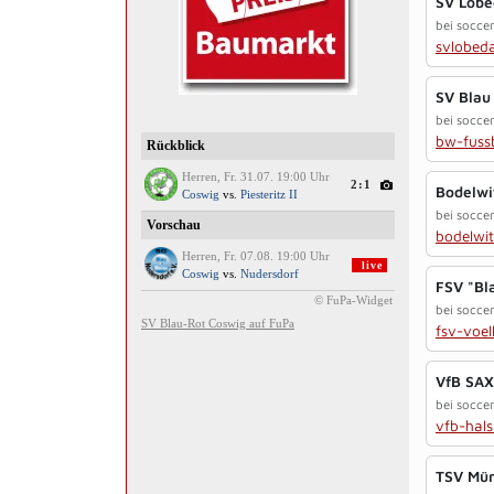
SV Lobe
bei socce
svlobed
SV Blau
bei socce
bw-fussb
Bodelwi
bei socce
bodelwit
FSV "Bl
bei socce
fsv-voel
VfB SAX
bei socce
vfb-hals
TSV Mün