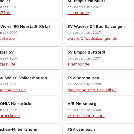
da 77
SC Empor Mörsdorf
ro seit 2006
bei soccero seit 2007
a77.de
scempor.de
 Weiss '90 Neustadt (Orla)
SV Wacker 04 Bad Salzungen
ro seit 2007
bei soccero seit 2007
aller.de
wacker04badsalzungen.de
tzer SV
SV Empor Buttstädt
ro seit 2007
bei soccero seit 2007
zersv.de
svempor.de
au-Weiss" Völkershausen
TSV Bernhausen
ro seit 2008
bei soccero seit 2008
kershausen.de
tsvbernhausen-fussball.de
ONIA Halsbrücke
VfB Merseburg
ro seit 2008
bei soccero seit 2008
bruecke.de
vfb-merseburg.com
chen-Milbertshofen
FSV Leimbach