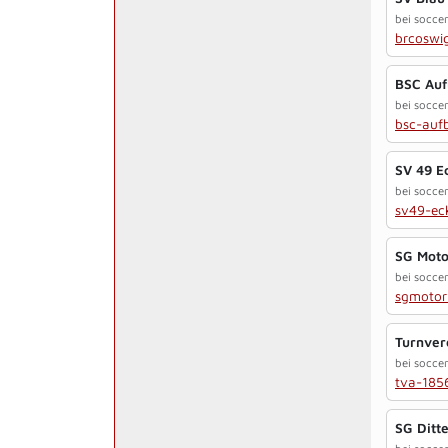
bei soccer
brcoswi
BSC Auf
bei soccer
bsc-auf
SV 49 E
bei socce
sv49-ec
SG Moto
bei socce
sgmotor
Turnver
bei socce
tva-185
SG Ditt