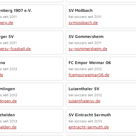
enberg 1907 e.V.
SV Moßbach
o seit 2011
bei soccero seit 2011
berg.de
svmossbach.de
ger SV
SV Gommersheim
o seit 2011
bei soccero seit 2011
ersv-fussball.de
sv-gommersheim.de
rna
FC Empor Weimar 06
o seit 2012
bei soccero seit 2012
de
fcemporweimar06.de
mlingen
Luisenthaler SV
o seit 2012
bei soccero seit 2012
lingen.de
luisenthalersv.de
zhelden
SV Eintracht Sermuth
o seit 2013
bei soccero seit 2013
helden.de
eintracht-sermuth.de