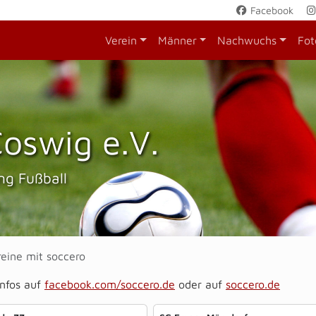
Facebook
Verein
Männer
Nachwuchs
Fot
oswig e.V.
ng Fußball
reine mit soccero
Infos auf
facebook.com/soccero.de
oder auf
soccero.de