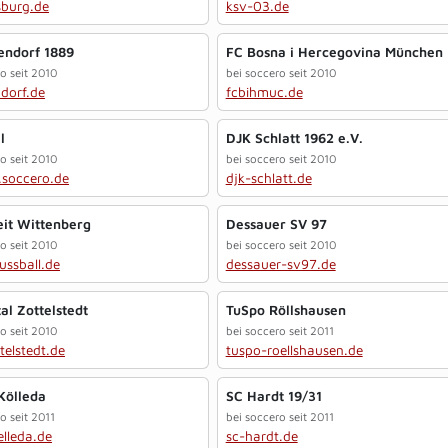
sburg.de
ksv-03.de
endorf 1889
FC Bosna i Hercegovina München
o seit 2010
bei soccero seit 2010
dorf.de
fcbihmuc.de
l
DJK Schlatt 1962 e.V.
o seit 2010
bei soccero seit 2010
l.soccero.de
djk-schlatt.de
eit Wittenberg
Dessauer SV 97
o seit 2010
bei soccero seit 2010
fussball.de
dessauer-sv97.de
al Zottelstedt
TuSpo Röllshausen
o seit 2010
bei soccero seit 2011
ttelstedt.de
tuspo-roellshausen.de
Kölleda
SC Hardt 19/31
o seit 2011
bei soccero seit 2011
lleda.de
sc-hardt.de