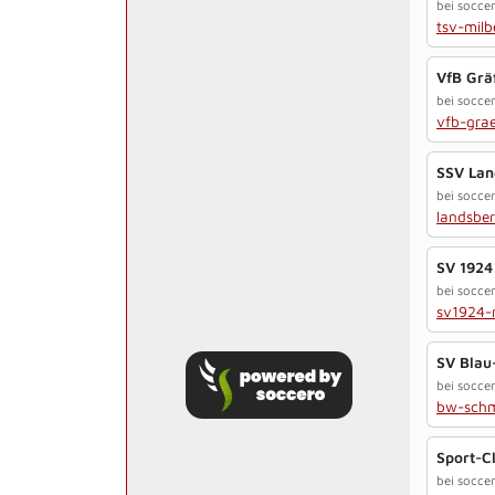
bei socce
tsv-milb
VfB Grä
bei socce
vfb-gra
SSV Lan
bei socce
landsbe
SV 1924
bei soccer
sv1924-
SV Blau
bei soccer
bw-schm
Sport-C
bei soccer