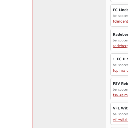
FC Lind
bei soccer
fclinden
Radeber
bei soccer
radeberg
1. FC Pi
bei soccer
fcpirna.
FSV Rei
bei soccer
fsv-reim
VFL Wit
bei soccer
vfl-witz