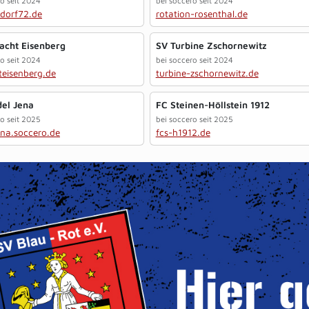
ro seit 2024
bei soccero seit 2024
sdorf72.de
rotation-rosenthal.de
racht Eisenberg
SV Turbine Zschornewitz
ro seit 2024
bei soccero seit 2024
teisenberg.de
turbine-zschornewitz.de
el Jena
FC Steinen-Höllstein 1912
ro seit 2025
bei soccero seit 2025
ena.soccero.de
fcs-h1912.de