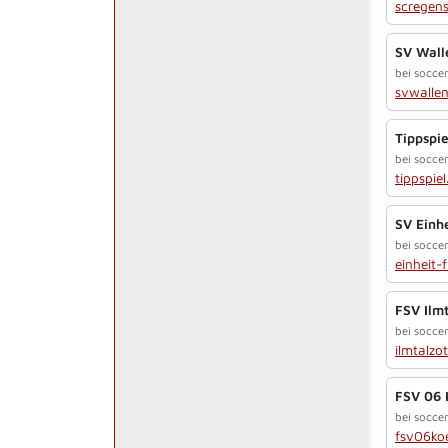
scregen
SV Wall
bei soccer
svwallen
Tippspie
bei soccer
tippspie
SV Einh
bei soccer
einheit-
FSV Ilmt
bei soccer
ilmtalzo
FSV 06 
bei soccer
fsv06koe