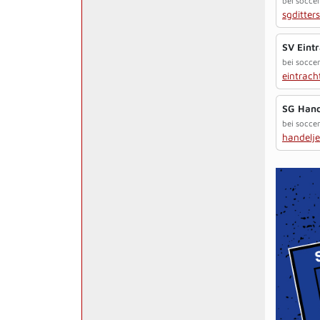
bei socce
sgditter
SV Eint
bei socce
eintrach
SG Hand
bei socce
handelj