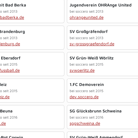
eit Bad Berka
Jugendverein OHRAnge United
o seit 2013
bei soccero seit 2013
tbadberka.de
ohrangeunited.de
Brandenburg
SV Großgräfendorf
o seit 2013
bei soccero seit 2013
denburg.de
sv-grossgraefendorf.de
 Ebersdorf
SV Grün-Weiß Wörlitz
o seit 2015
bei soccero seit 2015
ussball.de
svwoerlitz.de
leiz
1.FC Demoverein
o seit 2015
bei soccero seit 2015
eiz.de
dev.soccero.de
 Beuna
SG Glücksbrunn Schweina
o seit 2016
bei soccero seit 2016
.de
sggschweina.de
-Rot Coswig
SV Grün-Weiß Ammendorf