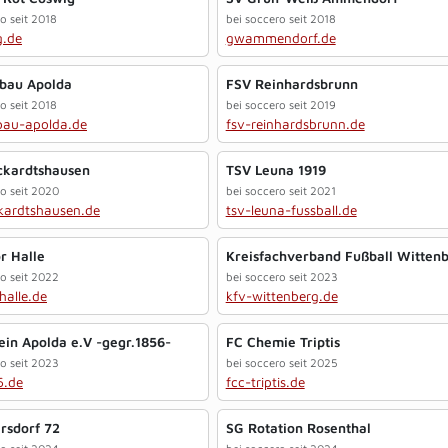
o seit 2018
bei soccero seit 2018
g.de
gwammendorf.de
bau Apolda
FSV Reinhardsbrunn
o seit 2018
bei soccero seit 2019
bau-apolda.de
fsv-reinhardsbrunn.de
ckardtshausen
TSV Leuna 1919
ro seit 2020
bei soccero seit 2021
kardtshausen.de
tsv-leuna-fussball.de
r Halle
Kreisfachverband Fußball Witten
ro seit 2022
bei soccero seit 2023
halle.de
kfv-wittenberg.de
ein Apolda e.V -gegr.1856-
FC Chemie Triptis
ro seit 2023
bei soccero seit 2025
6.de
fcc-triptis.de
ersdorf 72
SG Rotation Rosenthal