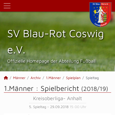
SV Blau-Rot Coswig
e.V.
Offizielle Homepage der Abteilung Fußball
Männer
Archiv
1.Männer
Spielplan
Spieltag
1.Männer :
Spielbericht
(2018/19)
Kreisoberliga- Anhalt
5. Spieltag - 29.09.2018
15:00 Uhr