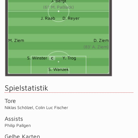
J. Bergt
(61' M. Paßlack)
J. Raab
D. Reyer
M. Ziem
D. Ziem
(83' A. Ziem)
S. Winster
Y. Trog
C
S. Wanzek
Spielstatistik
Tore
Niklas Schölzel
,
Colin Luc Fischer
Assists
Philip Pallgen
Gelbe Karten