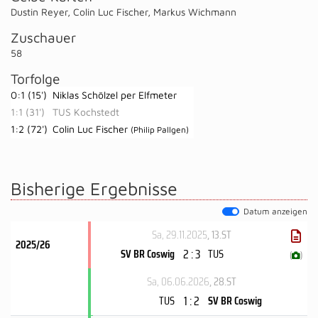
Dustin Reyer
,
Colin Luc Fischer
,
Markus Wichmann
Zuschauer
58
Torfolge
0:1 (15')
Niklas Schölzel per Elfmeter
1:1 (31')
TUS Kochstedt
1:2 (72')
Colin Luc Fischer
(Philip Pallgen)
Bisherige Ergebnisse
Datum anzeigen
Sa, 29.11.2025
, 13.ST
2025/26
2 : 3
SV BR Coswig
TUS
(
)
Sa, 06.06.2026
, 28.ST
1 : 2
TUS
SV BR Coswig