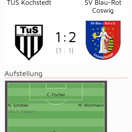
TUS Kochstedt
SV Blau-Rot
Coswig
1
:
2
(1
:
1)
Aufstellung
C. Fischer
N. Schölzel
M. Wichmann
(46' P. Pallgen)