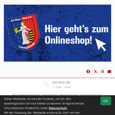
soccero.de
© 2006 - 2026
Besucherstatistik
Kontakt
Impressum
Datenschutz
Diese Webseite verwendet Cookies, um Dir den
OK
bestmöglichen Service bieten zu können. Entsprechende
Informationen findest Du unter
Datenschutz
.
Mit der Nutzung der Webseite erklärst Du Dich mit der