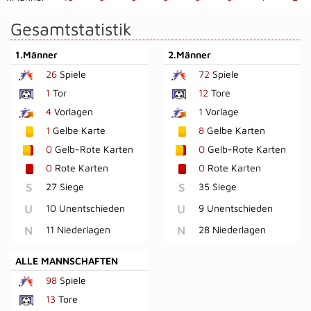
Gesamtstatistik
1.Männer
2.Männer
26
Spiele
72
Spiele
1
Tor
12
Tore
4
Vorlagen
1
Vorlage
1
Gelbe Karte
8
Gelbe Karten
0
Gelb-Rote Karten
0
Gelb-Rote Karten
0
Rote Karten
0
Rote Karten
S
27 Siege
S
35 Siege
U
10 Unentschieden
U
9 Unentschieden
N
11 Niederlagen
N
28 Niederlagen
ALLE MANNSCHAFTEN
98
Spiele
13
Tore