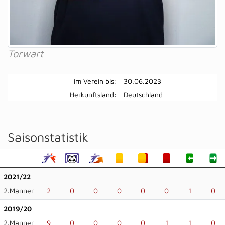
Torwart
im Verein bis:
30.06.2023
Herkunftsland:
Deutschland
Saisonstatistik
2021/22
2.Männer
2
0
0
0
0
0
1
0
2019/20
2.Männer
9
0
0
0
0
1
1
0