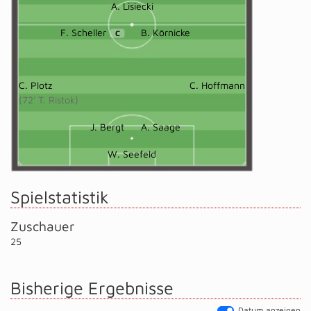
A. Lisiecki
F. Scheller
B. Körnicke
C
C. Plotz
C. Hoffmann
(72' T. Ristok)
J. Bergt
A. Saage
W. Seefeld
Spielstatistik
Zuschauer
25
Bisherige Ergebnisse
Datum anzeigen