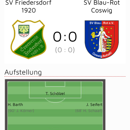
SV Friedersdorf
SV Blau-Rot
1920
Coswig
0
:
0
(0
:
0)
Aufstellung
T. Schölzel
H. Barth
J. Seifert
(90' J. Körner)
(68' H. Schaaf)