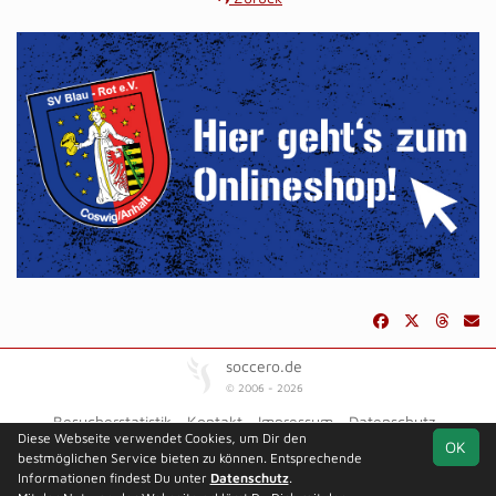
soccero.de
© 2006 - 2026
Besucherstatistik
Kontakt
Impressum
Datenschutz
Diese Webseite verwendet Cookies, um Dir den
OK
bestmöglichen Service bieten zu können. Entsprechende
Informationen findest Du unter
Datenschutz
.