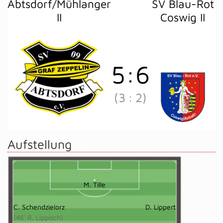
Abtsdorf/Mühlanger
SV Blau-Rot
II
Coswig II
5
:
6
(3
:
2)
Aufstellung
M. Tille
C. Schendzielorz
D. Lippert
(46' R. Lippisch)