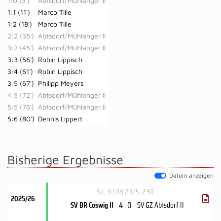
1:0 (3')
Abtsdorf/Mühlanger II
1:1 (11')
Marco Tille
1:2 (18')
Marco Tille
2:2 (35')
Abtsdorf/Mühlanger II
3:2 (45')
Abtsdorf/Mühlanger II
3:3 (56')
Robin Lippisch
3:4 (61')
Robin Lippisch
3:5 (67')
Philipp Meyers
4:5 (72')
Abtsdorf/Mühlanger II
5:5 (76')
Abtsdorf/Mühlanger II
5:6 (80')
Dennis Lippert
Bisherige Ergebnisse
Datum anzeigen
Sa, 30.08.2025
, 2.ST
2025/26
4 : 0
SV BR Coswig II
SV GZ Abtsdorf II