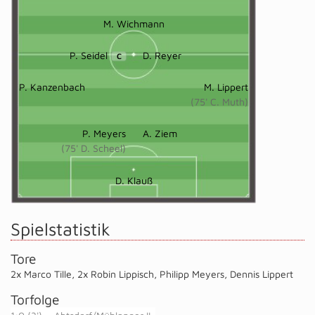
M. Wichmann
P. Seidel
D. Reyer
C
P. Kanzenbach
M. Lippert
(75' C. Muth)
P. Meyers
A. Ziem
(75' D. Scheel)
D. Klauß
Spielstatistik
Tore
2x Marco Tille
,
2x Robin Lippisch
,
Philipp Meyers
,
Dennis Lippert
Torfolge