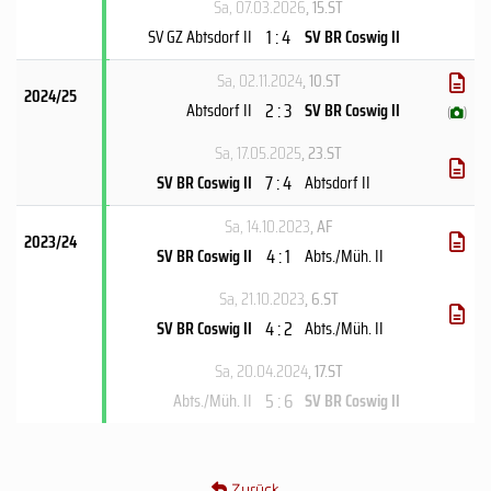
Sa, 07.03.2026
, 15.ST
1 : 4
SV GZ Abtsdorf II
SV BR Coswig II
Sa, 02.11.2024
, 10.ST
2024/25
2 : 3
Abtsdorf II
SV BR Coswig II
(
)
Sa, 17.05.2025
, 23.ST
7 : 4
SV BR Coswig II
Abtsdorf II
Sa, 14.10.2023
, AF
2023/24
4 : 1
SV BR Coswig II
Abts./Müh. II
Sa, 21.10.2023
, 6.ST
4 : 2
SV BR Coswig II
Abts./Müh. II
Sa, 20.04.2024
, 17.ST
5 : 6
Abts./Müh. II
SV BR Coswig II
Zurück