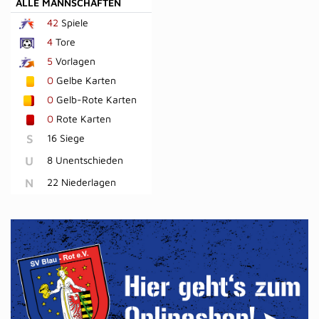
ALLE MANNSCHAFTEN
42
Spiele
4
Tore
5
Vorlagen
0
Gelbe Karten
0
Gelb-Rote Karten
0
Rote Karten
S
16 Siege
U
8 Unentschieden
N
22 Niederlagen