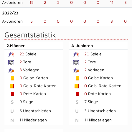
A-Junioren
15
2
2
0
0
0
11
3
2022/23
A-Junioren
5
0
0
0
0
0
3
0
Gesamtstatistik
2.Männer
A-Junioren
22
Spiele
20
Spiele
2
Tore
2
Tore
3
Vorlagen
2
Vorlagen
0
Gelbe Karten
0
Gelbe Karten
0
Gelb-Rote Karten
0
Gelb-Rote Karten
0
Rote Karten
0
Rote Karten
S
9 Siege
S
7 Siege
U
5 Unentschieden
U
3 Unentschieden
N
11 Niederlagen
N
11 Niederlagen