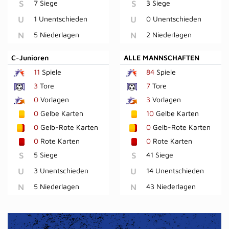
S
7 Siege
S
3 Siege
U
1 Unentschieden
U
0 Unentschieden
N
5 Niederlagen
N
2 Niederlagen
C-Junioren
ALLE MANNSCHAFTEN
11
Spiele
84
Spiele
3
Tore
7
Tore
0
Vorlagen
3
Vorlagen
0
Gelbe Karten
10
Gelbe Karten
0
Gelb-Rote Karten
0
Gelb-Rote Karten
0
Rote Karten
0
Rote Karten
S
5 Siege
S
41 Siege
U
3 Unentschieden
U
14 Unentschieden
N
5 Niederlagen
N
43 Niederlagen