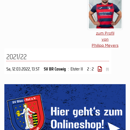
zum Profil
von
Philipp Meyers
2021/22
Sa, 12.03.2022
, 13.ST
SV BR Coswig
:
Elster II
2 : 2
(1)