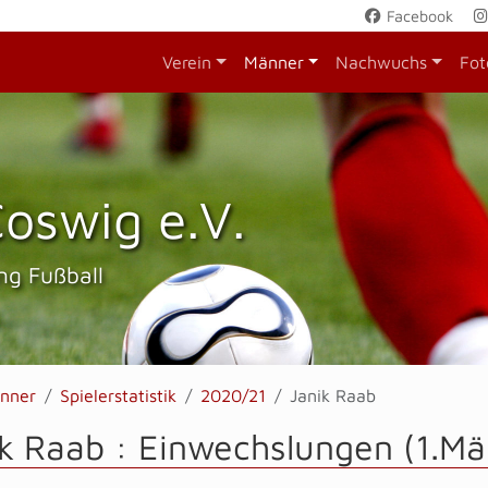
Facebook
Verein
Männer
Nachwuchs
Fot
oswig e.V.
ng Fußball
nner
Spielerstatistik
2020/21
Janik Raab
k Raab : Einwechslungen (1.Mä