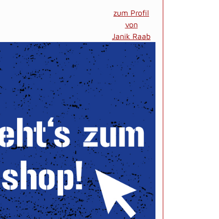
zum Profil
von
Janik Raab