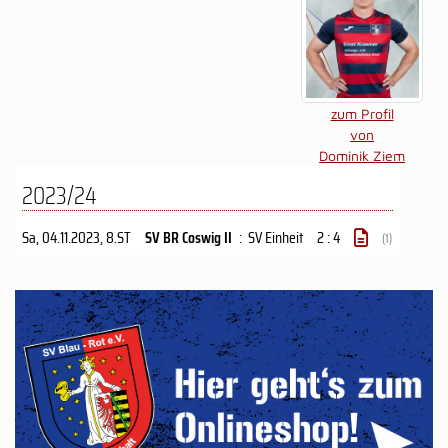
zum Profil
von
Dominik Ziem
2023/24
Sa, 04.11.2023
, 8.ST
SV BR Coswig II
:
SV Einheit
2 : 4
(1)