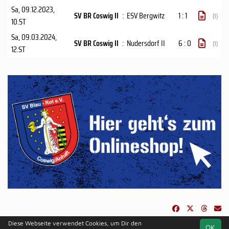
Sa, 09.12.2023
,
SV BR Coswig II
:
ESV Bergwitz
1 : 1
(1)
10.ST
Sa, 09.03.2024
,
SV BR Coswig II
:
Nudersdorf II
6 : 0
(1)
12.ST
Diese Webseite verwendet Cookies, um Dir den
OK