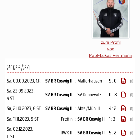
zum Profil
von
Paul-Lukas Herrmann
2023/24
Sa, 09.09.2023
, 1.R
SV BR Coswig II
:
Malterhausen
5 : 0
(1)
Sa, 23.09.2023
,
SV BR Coswig II
:
SV Dennewitz
0 : 8
(1)
4.ST
Sa, 21.10.2023
, 6.ST
SV BR Coswig II
:
Abts./Müh. II
4 : 2
(1)
Sa, 11.11.2023
, 9.ST
Prettin
:
SV BR Coswig II
1 : 3
(1)
Sa, 02.12.2023
,
RWK II
:
SV BR Coswig II
5 : 2
(1)
11.ST