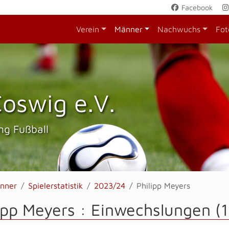
Facebook
Verein
Männer
Nachwuchs
Fot
oswig e.V.
ng Fußball
nner
Spielerstatistik
2023/24
Philipp Meyers
ipp Meyers : Einwechslungen (