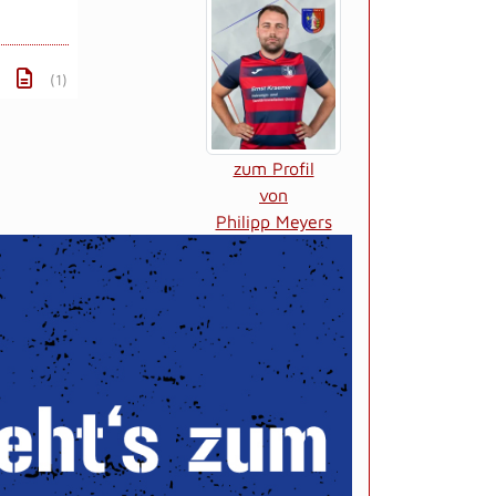
(1)
zum Profil
von
Philipp Meyers