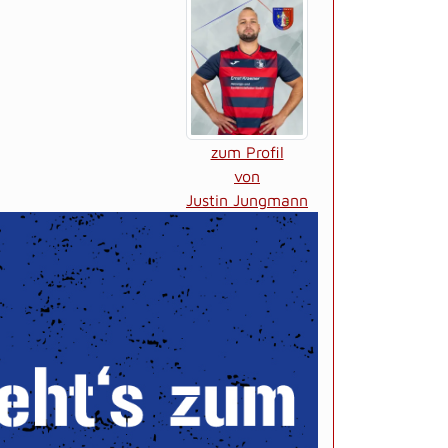
zum Profil
von
Justin Jungmann