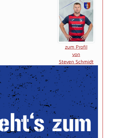
zum Profil
von
Steven Schmidt