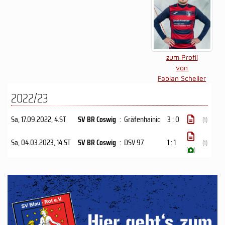
zum Profil
von
Fabian Scheller
2022/23
Sa, 17.09.2022
, 4.ST
SV BR Coswig
:
Gräfenhainic
3 : 0
(1)
Sa, 04.03.2023
, 14.ST
SV BR Coswig
:
DSV 97
1 : 1
(1)
(
)