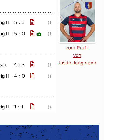
g II
5 : 3
(1)
g II
5 : 0
(1)
(
)
zum Profil
von
Justin Jungmann
sau
4 : 3
(1)
g II
4 : 0
(1)
g II
1 : 1
(1)