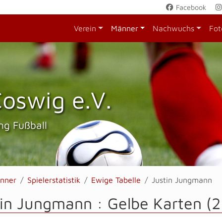
Facebook
Verein
Männer
Nachwuchs
Fot
oswig e.V.
ng Fußball
nner
Spielerstatistik
Ewige Tabelle
Justin Jungmann
tin Jungmann : Gelbe Karten (