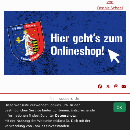
von
Dennis Scheel
soccero.de
© 2006 - 2026
Diese Webseite verwendet Cookies, um Dir den
OK
bestmöglichen Service bieten zu können. Entsprechende
Besucherstatistik
Kontakt
Impressum
Datenschutz
Informationen findest Du unter
Datenschutz
.
Mit der Nutzung der Webseite erklärst Du Dich mit der
Verwendung von Cookies einverstanden.