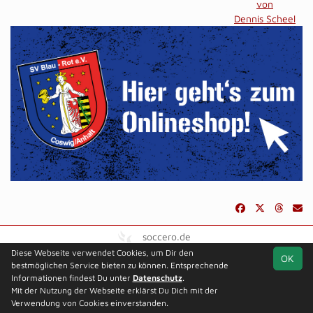
von
Dennis Scheel
soccero.de
© 2006 - 2026
Diese Webseite verwendet Cookies, um Dir den
OK
bestmöglichen Service bieten zu können. Entsprechende
Besucherstatistik
Kontakt
Impressum
Datenschutz
Informationen findest Du unter
Datenschutz
.
Mit der Nutzung der Webseite erklärst Du Dich mit der
Verwendung von Cookies einverstanden.