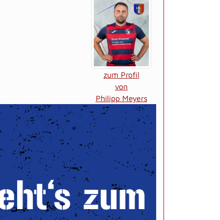
zum Profil
von
Philipp Meyers