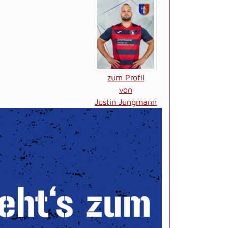
zum Profil
von
Justin Jungmann