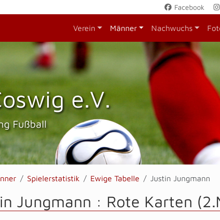
Facebook
Verein
Männer
Nachwuchs
Fot
oswig e.V.
ng Fußball
nner
Spielerstatistik
Ewige Tabelle
Justin Jungmann
tin Jungmann : Rote Karten (2