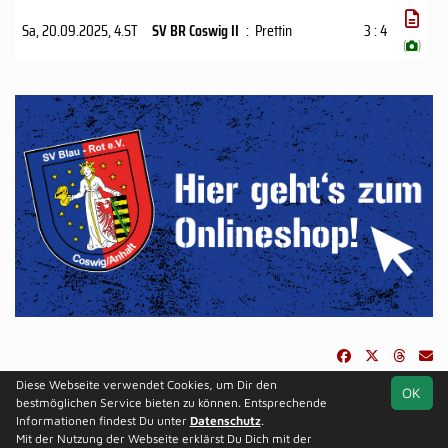
Sa, 20.09.2025
, 4.ST
SV BR Coswig II
:
Prettin
3 : 4
(
)
Diese Webseite verwendet Cookies, um Dir den
OK
soccero.de
bestmöglichen Service bieten zu können. Entsprechende
© 2006 - 2026
Informationen findest Du unter
Datenschutz
.
Mit der Nutzung der Webseite erklärst Du Dich mit der
Besucherstatistik
Kontakt
Impressum
Datenschutz