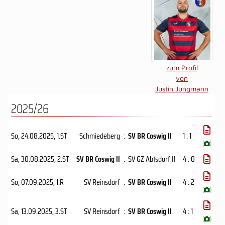
zum Profil
von
Justin Jungmann
2025/26
So, 24.08.2025
, 1.ST
Schmiedeberg
:
SV BR Coswig II
1 : 1
(
)
Sa, 30.08.2025
, 2.ST
SV BR Coswig II
:
SV GZ Abtsdorf II
4 : 0
So, 07.09.2025
, 1.R
SV Reinsdorf
:
SV BR Coswig II
4 : 2
(
)
Sa, 13.09.2025
, 3.ST
SV Reinsdorf
:
SV BR Coswig II
4 : 1
(
)