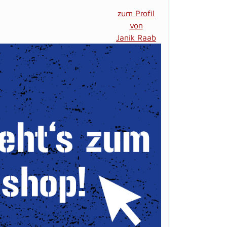
zum Profil
von
Janik Raab