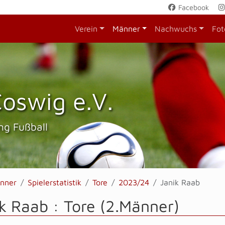
Facebook
Verein
Männer
Nachwuchs
Fot
oswig e.V.
ng Fußball
nner
Spielerstatistik
Tore
2023/24
Janik Raab
k Raab : Tore (2.Männer)