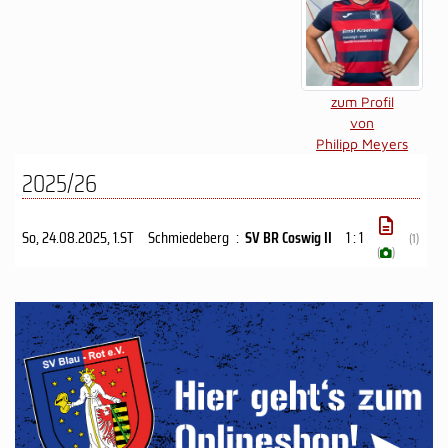
zum Profil
von
Philipp Meyers
2025/26
So, 24.08.2025
, 1.ST
Schmiedeberg
:
SV BR Coswig II
1 : 1
(1)
(
)