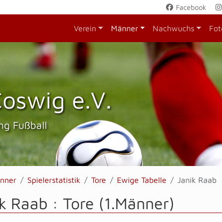
Facebook
Verein
Männer
Nachwuchs
Fot
oswig e.V.
ng Fußball
nner
Spielerstatistik
Tore
Ewige Tabelle
Janik Raab
k Raab : Tore (1.Männer)