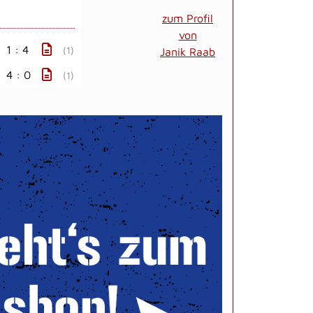
zum Profil
von
1 : 4
(1)
Janik Raab
4 : 0
(1)