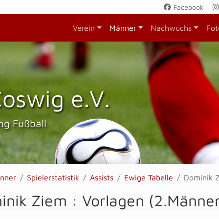
Facebook
Verein
Männer
Nachwuchs
Fot
oswig e.V.
ng Fußball
nner
Spielerstatistik
Assists
Ewige Tabelle
Dominik 
nik Ziem : Vorlagen (2.Männer