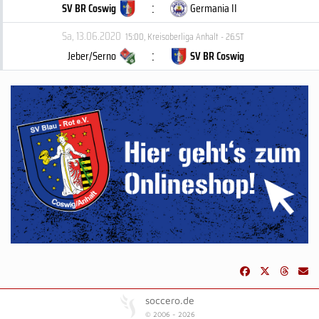
:
SV BR Coswig
Germania II
Sa, 13.06.2020
15:00
,
Kreisoberliga Anhalt - 26.ST
:
Jeber/Serno
SV BR Coswig
soccero.de
© 2006 - 2026