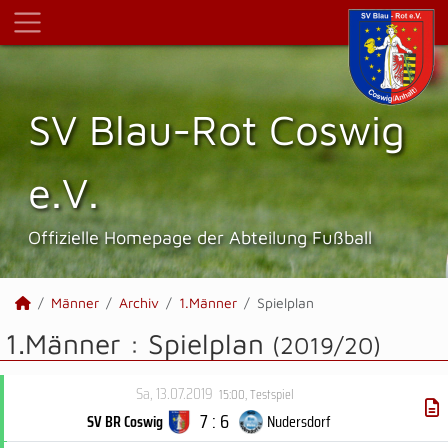
SV Blau-Rot Coswig
e.V.
Offizielle Homepage der Abteilung Fußball
Männer
Archiv
1.Männer
Spielplan
1.Männer :
Spielplan
(2019/20)
Sa, 13.07.2019
15:00
,
Testspiel
7 : 6
SV BR Coswig
Nudersdorf