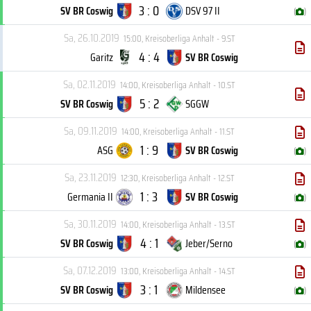
3 : 0
SV BR Coswig
DSV 97 II
(
)
Sa, 26.10.2019
15:00
,
Kreisoberliga Anhalt - 9.ST
4 : 4
Garitz
SV BR Coswig
Sa, 02.11.2019
14:00
,
Kreisoberliga Anhalt - 10.ST
5 : 2
SV BR Coswig
SGGW
Sa, 09.11.2019
14:00
,
Kreisoberliga Anhalt - 11.ST
1 : 9
ASG
SV BR Coswig
(
)
Sa, 23.11.2019
12:30
,
Kreisoberliga Anhalt - 12.ST
1 : 3
Germania II
SV BR Coswig
(
)
Sa, 30.11.2019
14:00
,
Kreisoberliga Anhalt - 13.ST
4 : 1
SV BR Coswig
Jeber/Serno
(
)
Sa, 07.12.2019
13:00
,
Kreisoberliga Anhalt - 14.ST
3 : 1
SV BR Coswig
Mildensee
(
)