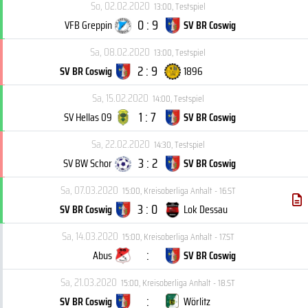
So, 02.02.2020
13:00
,
Testspiel
0 : 9
VFB Greppin
SV BR Coswig
Sa, 08.02.2020
13:00
,
Testspiel
2 : 9
SV BR Coswig
1896
Sa, 15.02.2020
14:00
,
Testspiel
1 : 7
SV Hellas 09
SV BR Coswig
Sa, 22.02.2020
14:30
,
Testspiel
3 : 2
SV BW Schor
SV BR Coswig
Sa, 07.03.2020
15:00
,
Kreisoberliga Anhalt - 16.ST
3 : 0
SV BR Coswig
Lok Dessau
Sa, 14.03.2020
15:00
,
Kreisoberliga Anhalt - 17.ST
:
Abus
SV BR Coswig
Sa, 21.03.2020
15:00
,
Kreisoberliga Anhalt - 18.ST
:
SV BR Coswig
Wörlitz