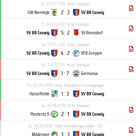
Sa, 20.07.2019
15:00
,
Testspiel
2 : 3
GW Niemegk
SV BR Coswig
Fr, 26.07.2019
18:30
,
Testspiel
5 : 2
SV BR Coswig
SV Reinsdorf
Sa, 27.07.2019
15:00
,
Testspiel
4 : 2
SV BR Coswig
VFB Greppin
Mi, 31.07.2019
18:30
,
Testspiel
1 : 7
SV BR Coswig
Germania
Sa, 03.08.2019
15:00
,
Testspiel im Trainingslager
1 : 3
Hasselfelde
SV BR Coswig
Sa, 10.08.2019
12:30
,
Testspiel
2 : 1
Piesteritz II
SV BR Coswig
So, 18.08.2019
14:00
,
Kreisoberliga Anhalt - 1.ST
3 : 3
Mildensee
SV BR Coswig