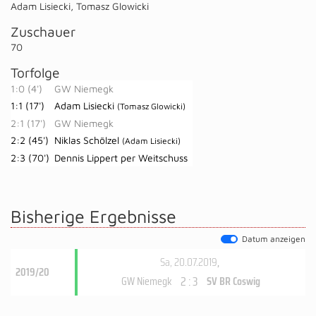
Adam Lisiecki
,
Tomasz Glowicki
Zuschauer
70
Torfolge
1:0 (4')
GW Niemegk
1:1 (17')
Adam Lisiecki
(Tomasz Glowicki)
2:1 (17')
GW Niemegk
2:2 (45')
Niklas Schölzel
(Adam Lisiecki)
2:3 (70')
Dennis Lippert per Weitschuss
Bisherige Ergebnisse
Datum anzeigen
Sa, 20.07.2019
,
2019/20
2 : 3
GW Niemegk
SV BR Coswig