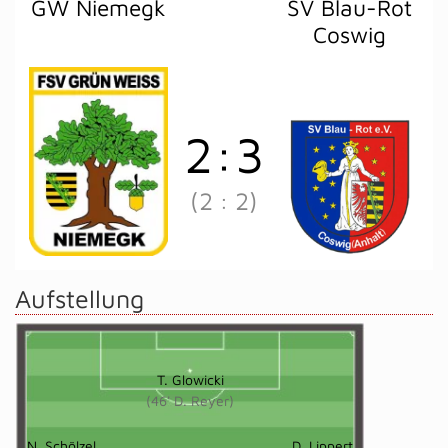
GW Niemegk
SV Blau-Rot
Coswig
2
:
3
(2
:
2)
Aufstellung
T. Glowicki
(46' D. Reyer)
N. Schölzel
D. Lippert