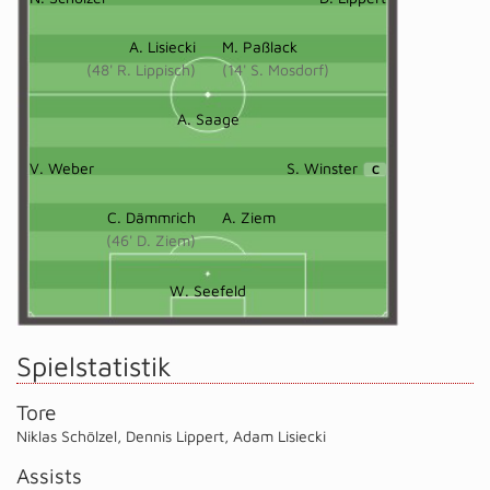
A. Lisiecki
M. Paßlack
(48' R. Lippisch)
(14' S. Mosdorf)
A. Saage
V. Weber
S. Winster
C
C. Dämmrich
A. Ziem
(46' D. Ziem)
W. Seefeld
Spielstatistik
Tore
Niklas Schölzel
,
Dennis Lippert
,
Adam Lisiecki
Assists