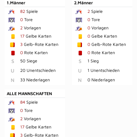
1.Männer
2.Männer
82
Spiele
2
Spiele
0
Tore
0
Tore
2
Vorlagen
0
Vorlagen
17
Gelbe Karten
0
Gelbe Karten
3
Gelb-Rote Karten
0
Gelb-Rote Karten
0
Rote Karten
0
Rote Karten
S
50 Siege
S
1 Sieg
U
20 Unentschieden
U
1 Unentschieden
N
33 Niederlagen
N
0 Niederlagen
ALLE MANNSCHAFTEN
84
Spiele
0
Tore
2
Vorlagen
17
Gelbe Karten
3
Gelb-Rote Karten