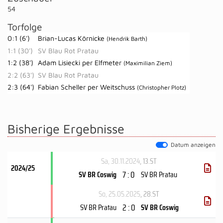
54
Torfolge
0:1 (6')
Brian-Lucas Körnicke
(Hendrik Barth)
1:1 (30')
SV Blau Rot Pratau
1:2 (38')
Adam Lisiecki per Elfmeter
(Maximilian Ziem)
2:2 (63')
SV Blau Rot Pratau
2:3 (64')
Fabian Scheller per Weitschuss
(Christopher Plotz)
Bisherige Ergebnisse
Datum anzeigen
Sa, 30.11.2024
, 13.ST
2024/25
7 : 0
SV BR Coswig
SV BR Pratau
So, 25.05.2025
, 28.ST
2 : 0
SV BR Pratau
SV BR Coswig