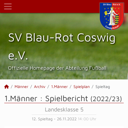
SV Blau-Rot Coswig
e.V.
Offizielle Homepage der Abteilung Fußball
Männer
Archiv
1.Männer
Spielplan
Spieltag
1.Männer :
Spielbericht
(2022/23)
Landesklasse 5
12. Spieltag - 26.11.2022
14:00 Uhr