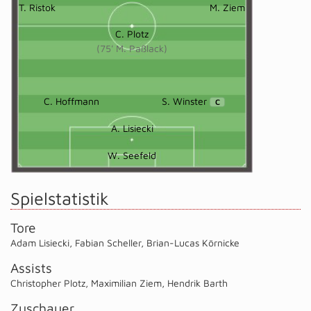
T. Ristok
M. Ziem
C. Plotz
(75' M. Paßlack)
C. Hoffmann
S. Winster
C
A. Lisiecki
W. Seefeld
Spielstatistik
Tore
Adam Lisiecki
,
Fabian Scheller
,
Brian-Lucas Körnicke
Assists
Christopher Plotz
,
Maximilian Ziem
,
Hendrik Barth
Zuschauer