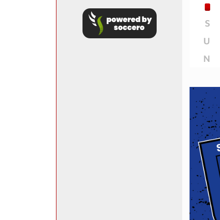
S
U
N