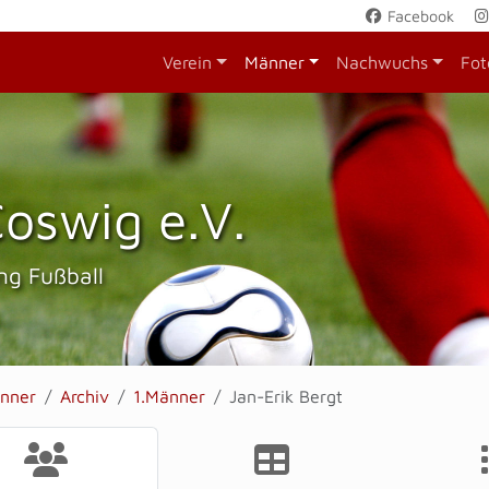
Facebook
Verein
Männer
Nachwuchs
Fot
oswig e.V.
ng Fußball
nner
Archiv
1.Männer
Jan-Erik Bergt