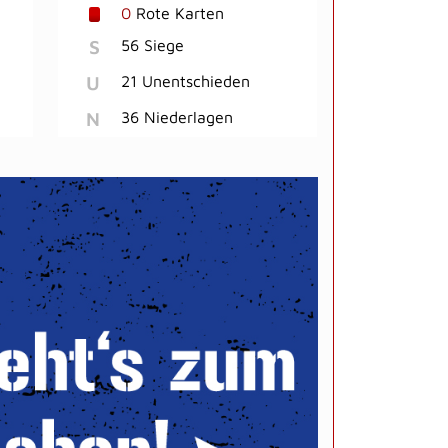
0
Rote Karten
S
56 Siege
U
21 Unentschieden
N
36 Niederlagen