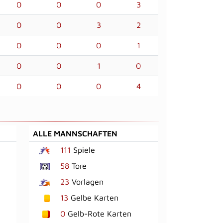
0
0
0
3
0
0
3
2
0
0
0
1
0
0
1
0
0
0
0
4
ALLE MANNSCHAFTEN
111
Spiele
58
Tore
23
Vorlagen
13
Gelbe Karten
0
Gelb-Rote Karten