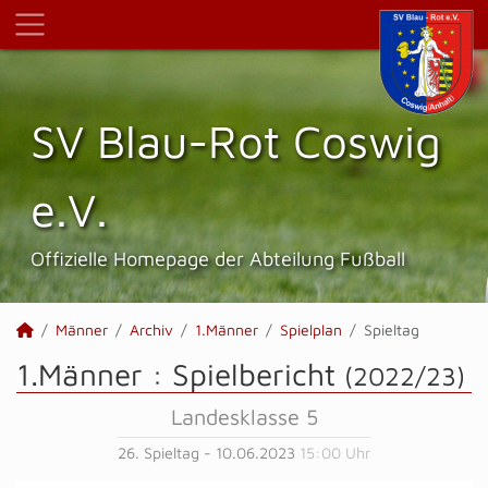
SV Blau-Rot Coswig
e.V.
Offizielle Homepage der Abteilung Fußball
Männer
Archiv
1.Männer
Spielplan
Spieltag
1.Männer :
Spielbericht
(2022/23)
Landesklasse 5
26. Spieltag - 10.06.2023
15:00 Uhr