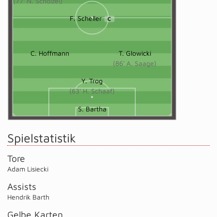
(77' N. Schölzel)
F. Scheller
C
C. Hoffmann
T. Glowicki
(86' A. Saage)
Y. Trog
(63' H. Schaaf)
S. Bartha
Spielstatistik
Tore
Adam Lisiecki
Assists
Hendrik Barth
Gelbe Karten