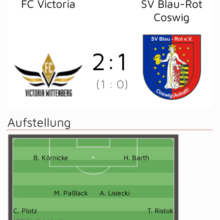
FC Victoria
SV Blau-Rot
Coswig
2
:
1
(1
:
0)
Aufstellung
B. Körnicke
H. Barth
M. Paßlack
A. Lisiecki
C. Plotz
T. Ristok