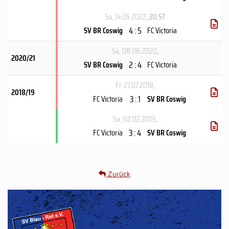
Sa, 14.05.2022
, 20.ST
4 : 5
SV BR Coswig
FC Victoria
Sa, 08.08.2020
,
2020/21
2 : 4
SV BR Coswig
FC Victoria
Fr, 27.07.2018
,
2018/19
3 : 1
FC Victoria
SV BR Coswig
Sa, 02.02.2019
,
3 : 4
FC Victoria
SV BR Coswig
Zurück