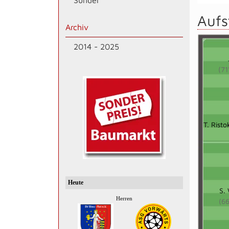
Sünder
Aufs
Archiv
2014 - 2025
(71
T. Risto
S.
(66