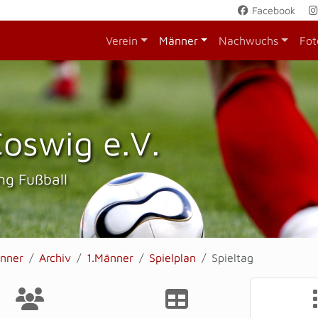
Facebook
Verein
Männer
Nachwuchs
Fot
oswig e.V.
ng Fußball
nner
Archiv
1.Männer
Spielplan
Spieltag