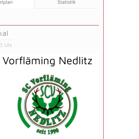
elplan
Statistik
kal
0 Uhr
Vorfläming Nedlitz