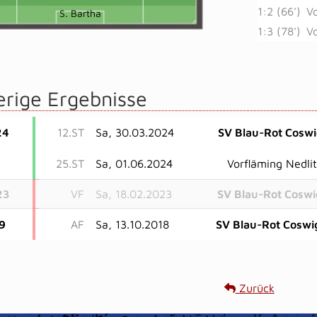
1:2 (66')
Vo
S. Bartha
1:3 (78')
Vo
erige Ergebnisse
24
12.ST
Sa, 30.03.2024
SV Blau-Rot Cosw
25.ST
Sa, 01.06.2024
Vorfläming Nedlit
23
VF
Sa, 18.02.2023
SV Blau-Rot Coswi
9
AF
Sa, 13.10.2018
SV Blau-Rot Coswi
Zurück