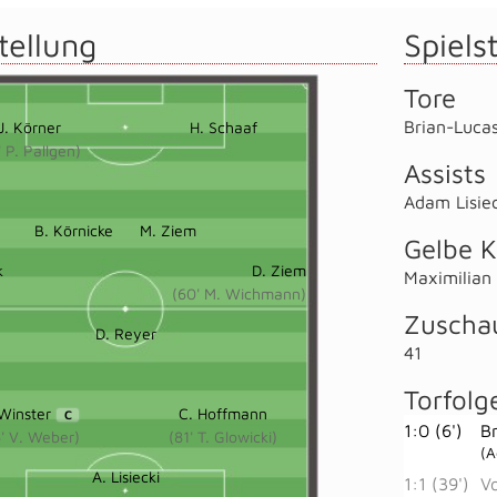
tellung
Spielst
Tore
Brian-Luca
J. Körner
H. Schaaf
' P. Pallgen)
Assists
Adam Lisiec
B. Körnicke
M. Ziem
Gelbe K
k
D. Ziem
Maximilian
(60' M. Wichmann)
Zuscha
D. Reyer
41
Torfolg
 Winster
C. Hoffmann
C
1:0 (6')
B
' V. Weber)
(81' T. Glowicki)
(A
A. Lisiecki
1:1 (39')
Vo