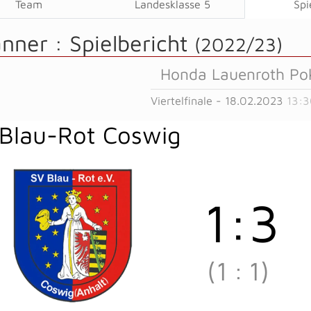
Team
Landesklasse 5
Spi
änner :
Spielbericht
(2022/23)
Honda Lauenroth Po
Viertelfinale - 18.02.2023
13:3
Blau-Rot Coswig
1
:
3
(1
:
1)