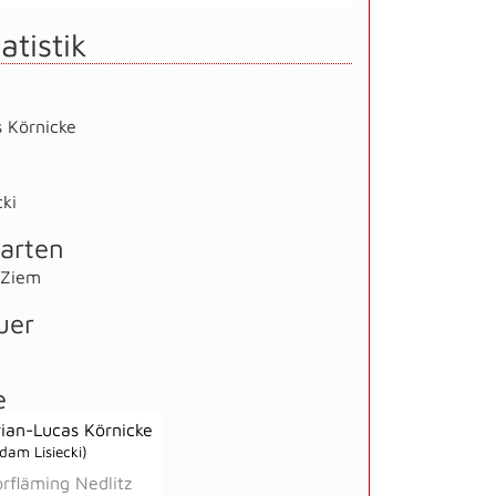
atistik
s Körnicke
ki
arten
 Ziem
uer
e
rian-Lucas Körnicke
dam Lisiecki)
rfläming Nedlitz