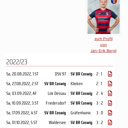
zum Profil
von
Jan-Erik Bergt
2022/23
Sa, 20.08.2022
, 1.ST
DSV 97
:
SV BR Coswig
2 : 1
Sa, 27.08.2022
, 2.ST
SV BR Coswig
:
Klieken
2 : 1
Sa, 03.09.2022
, AF
Lok Dessau
:
SV BR Coswig
2 : 4
Sa, 10.09.2022
, 3.ST
Friedersdorf
:
SV BR Coswig
3 : 2
Sa, 17.09.2022
, 4.ST
SV BR Coswig
:
Gräfenhainic
3 : 0
Sa, 01.10.2022
, 5.ST
Waldersee
:
SV BR Coswig
3 : 2