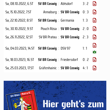
Sa, 08.10.2022
, 6.ST
SV BR Coswig
:
Abtsdorf
3 : 2
Sa, 15.10.2022
, 7.ST
Annaburg
:
SV BR Coswig
0 : 3
Sa, 22.10.2022
, 8.ST
SV BR Coswig
:
Germania
1 : 3
So, 30.10.2022
, 9.ST
Pouch Rösa
:
SV BR Coswig
2 : 0
Sa, 26.11.2022
, 12.ST
SV BR Pratau
:
SV BR Coswig
2 : 3
Sa, 04.03.2023
, 14.ST
SV BR Coswig
:
DSV 97
1 : 1
(
)
Sa, 18.03.2023
, 16.ST
SV BR Coswig
:
Friedersdorf
0 : 2
Sa, 25.03.2023
, 17.ST
Gräfenhainic
:
SV BR Coswig
4 : 1