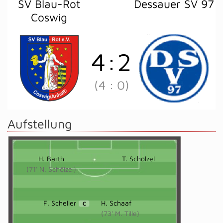
SV Blau-Rot
Dessauer SV 97
Coswig
4
:
2
(4
:
0)
Aufstellung
H. Barth
T. Schölzel
(71' N. Schölzel)
F. Scheller
H. Schaaf
C
(73' M. Tille)