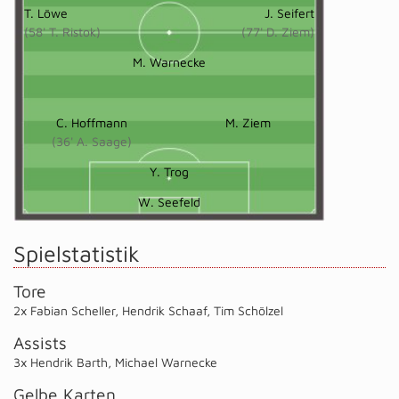
T. Löwe
J. Seifert
(58' T. Ristok)
(77' D. Ziem)
M. Warnecke
C. Hoffmann
M. Ziem
(36' A. Saage)
Y. Trog
W. Seefeld
Spielstatistik
Tore
2x Fabian Scheller
,
Hendrik Schaaf
,
Tim Schölzel
Assists
3x Hendrik Barth
,
Michael Warnecke
Gelbe Karten