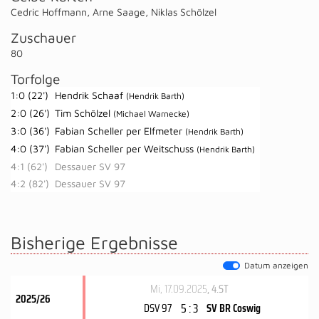
Cedric Hoffmann
,
Arne Saage
,
Niklas Schölzel
Zuschauer
80
Torfolge
1:0 (22')
Hendrik Schaaf
(Hendrik Barth)
2:0 (26')
Tim Schölzel
(Michael Warnecke)
3:0 (36')
Fabian Scheller per Elfmeter
(Hendrik Barth)
4:0 (37')
Fabian Scheller per Weitschuss
(Hendrik Barth)
4:1 (62')
Dessauer SV 97
4:2 (82')
Dessauer SV 97
Bisherige Ergebnisse
Datum anzeigen
Mi, 17.09.2025
, 4.ST
2025/26
5 : 3
DSV 97
SV BR Coswig