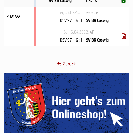
1 : 1
SV BR Coswig
DSV 97
(
)
Sa, 03.07.2021
, Testspiel
2021/22
4 : 1
DSV 97
SV BR Coswig
Sa, 16.04.2022
, AF
6 : 1
DSV 97
SV BR Coswig
Zurück