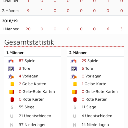
1.Männer
1
0
0
0
0
0
1
0
2.Männer
9
1
0
0
0
0
0
0
2018/19
1.Männer
20
0
0
0
0
0
6
3
Gesamtstatistik
1.Männer
2.Männer
87
Spiele
29
Spiele
3
Tore
5
Tore
4
Vorlagen
0
Vorlagen
2
Gelbe Karten
1
Gelbe Karte
0
Gelb-Rote Karten
0
Gelb-Rote Karten
0
Rote Karten
0
Rote Karten
S
55 Siege
S
11 Siege
U
21 Unentschieden
U
4 Unentschieden
N
37 Niederlagen
N
14 Niederlagen