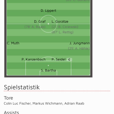
D. Lippert
D. Graf
L. Gorzitze
(78' A. Raab)
(21' B. Ciciewski)
(87' L. Rettig)
C. Muth
J. Jungmann
(25' A. Hähle)
P. Kanzenbach
P. Seidel
C
S. Bartha
Spielstatistik
Tore
Colin Luc Fischer
,
Markus Wichmann
,
Adrian Raab
Assists