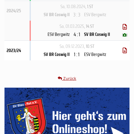
Sa, 10.08.2024
, 1.ST
2024/25
3 : 3
SV BR Coswig II
ESV Bergwitz
Sa, 01.03.2025
, 14.ST
4 : 1
ESV Bergwitz
SV BR Coswig II
(
)
Sa, 09.12.2023
, 10.ST
2023/24
1 : 1
SV BR Coswig II
ESV Bergwitz
Zurück