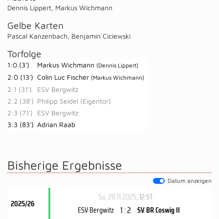
Dennis Lippert
,
Markus Wichmann
Gelbe Karten
Pascal Kanzenbach
,
Benjamin Ciciewski
Torfolge
1:0 (3')
Markus Wichmann
(Dennis Lippert)
2:0 (13')
Colin Luc Fischer
(Markus Wichmann)
2:1 (31')
ESV Bergwitz
2:2 (38')
Philipp Seidel (Eigentor)
2:3 (71')
ESV Bergwitz
3:3 (83')
Adrian Raab
Bisherige Ergebnisse
Datum anzeigen
Sa, 29.11.2025
, 12.ST
2025/26
1 : 2
ESV Bergwitz
SV BR Coswig II