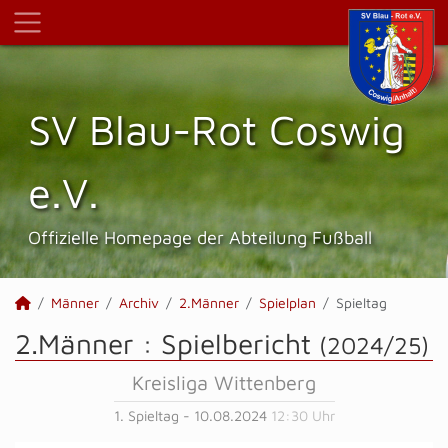
SV Blau-Rot Coswig
e.V.
Offizielle Homepage der Abteilung Fußball
Männer
Archiv
2.Männer
Spielplan
Spieltag
2.Männer :
Spielbericht
(2024/25)
Kreisliga Wittenberg
1. Spieltag - 10.08.2024
12:30 Uhr