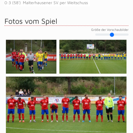
0:3 (58')
Malterhausener SV per Weitschuss
Fotos vom Spiel
Größe der Vorschaubilder