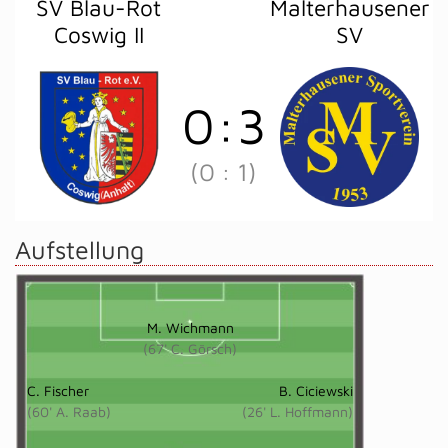
SV Blau-Rot
Malterhausener
Coswig II
SV
0
:
3
(0
:
1)
Aufstellung
M. Wichmann
(67' C. Görsch)
C. Fischer
B. Ciciewski
(60' A. Raab)
(26' L. Hoffmann)