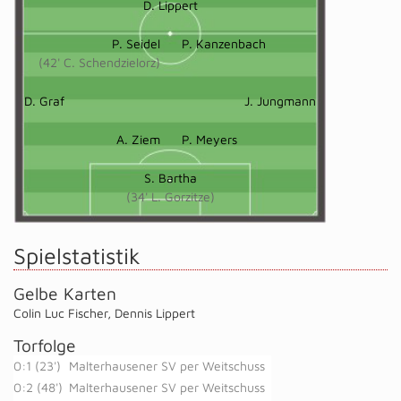
D. Lippert
P. Seidel
P. Kanzenbach
(42' C. Schendzielorz)
D. Graf
J. Jungmann
A. Ziem
P. Meyers
S. Bartha
(34' L. Gorzitze)
Spielstatistik
Gelbe Karten
Colin Luc Fischer
,
Dennis Lippert
Torfolge
0:1 (23')
Malterhausener SV per Weitschuss
0:2 (48')
Malterhausener SV per Weitschuss