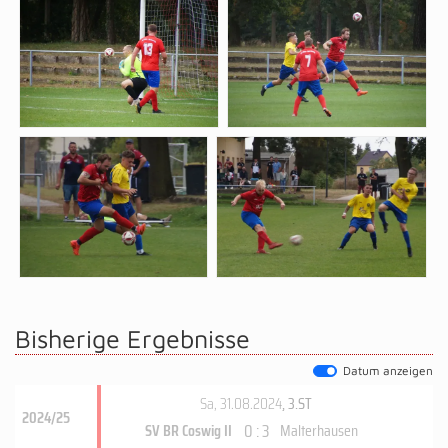
Bisherige Ergebnisse
Datum anzeigen
Sa, 31.08.2024
, 3.ST
2024/25
0 : 3
SV BR Coswig II
Malterhausen