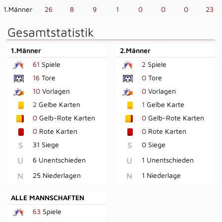
1.Männer
26
8
9
1
0
0
0
23
Gesamtstatistik
1.Männer
2.Männer
61
Spiele
2
Spiele
16
Tore
0
Tore
10
Vorlagen
0
Vorlagen
2
Gelbe Karten
1
Gelbe Karte
0
Gelb-Rote Karten
0
Gelb-Rote Karten
0
Rote Karten
0
Rote Karten
S
31 Siege
S
0 Siege
U
6 Unentschieden
U
1 Unentschieden
N
25 Niederlagen
N
1 Niederlage
ALLE MANNSCHAFTEN
63
Spiele