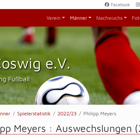
Facebook
Verein
Männer
Nachwuchs
Fot
oswig e.V.
ng Fußball
nner
Spielerstatistik
2022/23
Philipp Meyers
ipp Meyers : Auswechslungen 