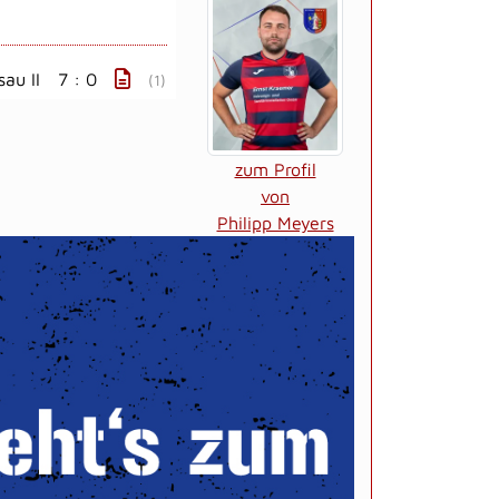
au II
7 : 0
(1)
zum Profil
von
Philipp Meyers