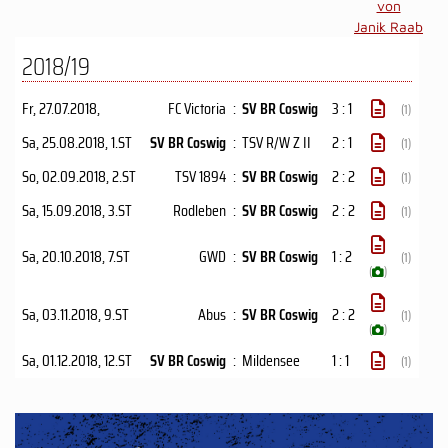
von
Janik Raab
2018/19
Fr, 27.07.2018
,
FC Victoria
:
SV BR Coswig
3 : 1
(1)
Sa, 25.08.2018
, 1.ST
SV BR Coswig
:
TSV R/W Z II
2 : 1
(1)
So, 02.09.2018
, 2.ST
TSV 1894
:
SV BR Coswig
2 : 2
(1)
Sa, 15.09.2018
, 3.ST
Rodleben
:
SV BR Coswig
2 : 2
(1)
Sa, 20.10.2018
, 7.ST
GWD
:
SV BR Coswig
1 : 2
(1)
(
)
Sa, 03.11.2018
, 9.ST
Abus
:
SV BR Coswig
2 : 2
(1)
(
)
Sa, 01.12.2018
, 12.ST
SV BR Coswig
:
Mildensee
1 : 1
(1)