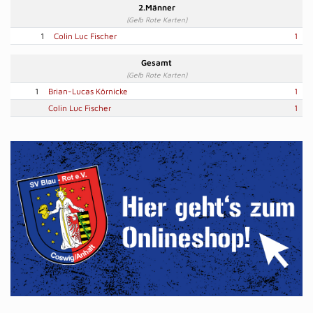
2.Männer
(Gelb Rote Karten)
1
Colin Luc Fischer
1
Gesamt
(Gelb Rote Karten)
1
Brian-Lucas Körnicke
1
Colin Luc Fischer
1