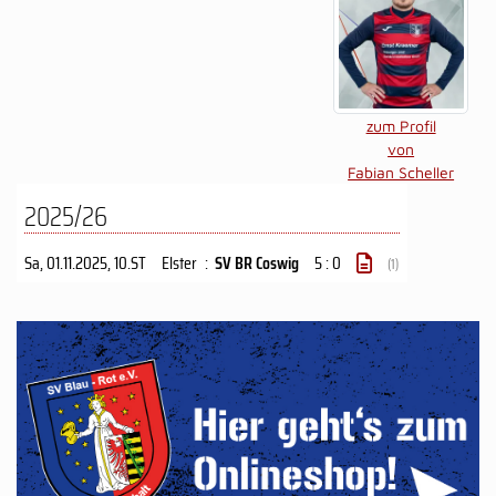
zum Profil
von
Fabian Scheller
2025/26
Sa, 01.11.2025
, 10.ST
Elster
:
SV BR Coswig
5 : 0
(1)