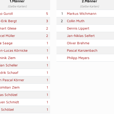
1.Männer
2.Männer
(Gelbe Karten)
(Gelbe Karten)
o Guroll
5
1
Markus Wichmann
-Erik Bergt
3
2
Collin Muth
nart Gliese
2
Dennis Lippert
cel Müller
2
Jan-Niklas Seifert
e Saage
1
Oliver Brehme
an-Lucas Körnicke
1
Pascal Kanzenbach
inik Ziem
1
Philipp Meyers
ian Scheller
1
drik Schaaf
1
n Pascal Körner
1
imilian Ziem
1
las Schölzel
1
ven Schmidt
1
 Schölzel
1