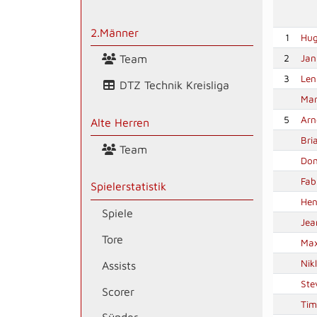
2.Männer
1
Hug
2
Jan
Team
3
Len
DTZ Technik Kreisliga
Mar
5
Arn
Alte Herren
Bri
Team
Dom
Fab
Spielerstatistik
Hen
Spiele
Jea
Tore
Max
Nik
Assists
Ste
Scorer
Tim