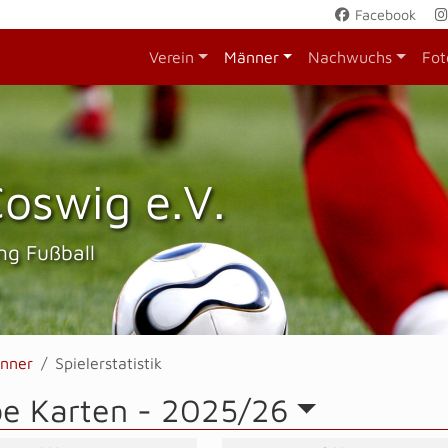
Facebook
Verein
Männer
Nachwuchs
Fot
oswig e.V.
ng Fußball
nner
Spielerstatistik
be Karten -
2025/26