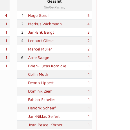
Gesamt
(Gelbe Karten)
4
1
Hugo Guroll
5
1
2
Markus Wichmann
4
1
3
Jan-Erik Bergt
3
1
4
Lennart Gliese
2
1
Marcel Müller
2
1
6
Arne Saage
1
1
Brian-Lucas Körnicke
1
Collin Muth
1
Dennis Lippert
1
Dominik Ziem
1
Fabian Scheller
1
Hendrik Schaaf
1
Jan-Niklas Seifert
1
Jean Pascal Körner
1