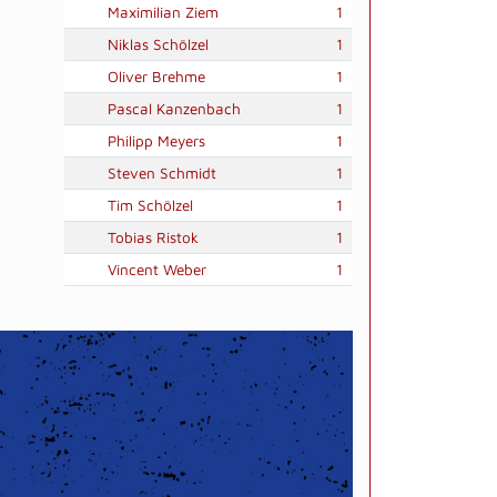
Maximilian Ziem
1
Niklas Schölzel
1
Oliver Brehme
1
Pascal Kanzenbach
1
Philipp Meyers
1
Steven Schmidt
1
Tim Schölzel
1
Tobias Ristok
1
Vincent Weber
1