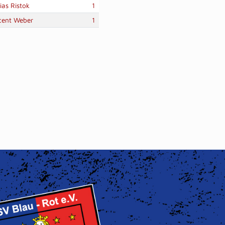
ias Ristok
1
cent Weber
1