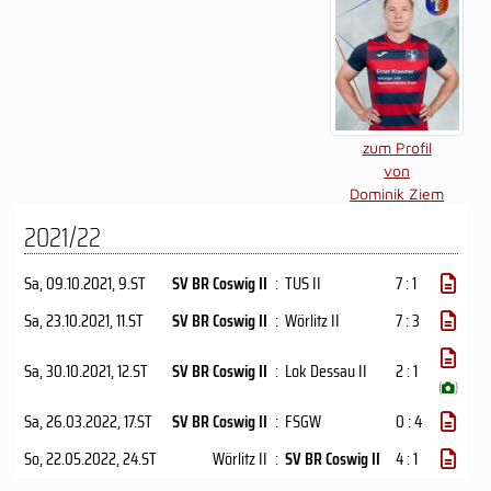
zum Profil
von
Dominik Ziem
2021/22
Sa, 09.10.2021
, 9.ST
SV BR Coswig II
:
TUS II
7 : 1
Sa, 23.10.2021
, 11.ST
SV BR Coswig II
:
Wörlitz II
7 : 3
Sa, 30.10.2021
, 12.ST
SV BR Coswig II
:
Lok Dessau II
2 : 1
(
)
Sa, 26.03.2022
, 17.ST
SV BR Coswig II
:
FSGW
0 : 4
So, 22.05.2022
, 24.ST
Wörlitz II
:
SV BR Coswig II
4 : 1