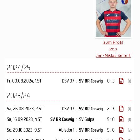
zum Profil
von
Jan-Niklas Seifert
2024/25
Fr, 09.08.2024
, 1.ST
DSV 97
:
SV BR Coswig
0 : 3
(1)
2023/24
Sa, 26.08.2023
, 2.ST
DSV 97
:
SV BR Coswig
2 : 3
(1)
Sa, 16.09.2023
, 4.ST
SV BR Coswig
:
SV Golpa
5 : 0
(1)
So, 29.10.2023
, 9.ST
Abtsdorf
:
SV BR Coswig
5 : 6
(2)