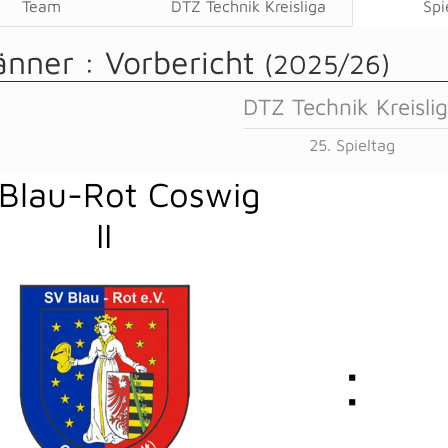
Team
DTZ Technik Kreisliga
Spi
änner :
Vorbericht
(2025/26)
DTZ Technik Kreisli
25. Spieltag
Blau-Rot Coswig
II
: