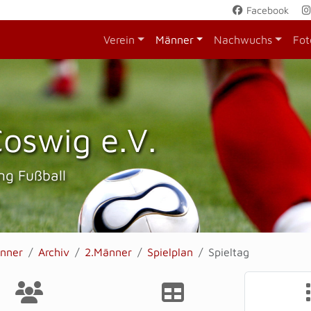
Facebook
Verein
Männer
Nachwuchs
Fot
oswig e.V.
ng Fußball
nner
Archiv
2.Männer
Spielplan
Spieltag