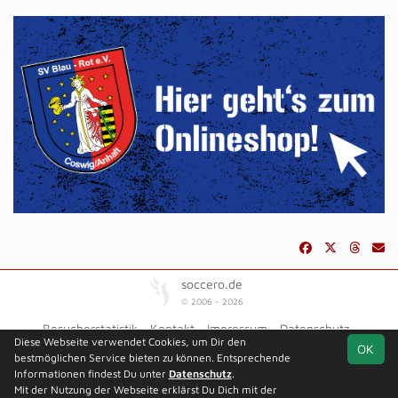
soccero.de
© 2006 - 2026
Besucherstatistik
Kontakt
Impressum
Datenschutz
Diese Webseite verwendet Cookies, um Dir den
OK
bestmöglichen Service bieten zu können. Entsprechende
Informationen findest Du unter
Datenschutz
.
Mit der Nutzung der Webseite erklärst Du Dich mit der