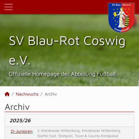
SV Blau-Rot Coswig
e.V.
Offizielle Homepage der Abteilung Fußball
Nachwuchs
Archiv
Archiv
2025/26
D-Junioren
2. Kreisklasse Wittenberg, Kreisklasse Wittenberg
Staffel Süd, Testspiel, Town & County Kreispokal