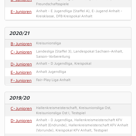
Freundschaftsspiele
E-Junioren
Anhalt - E Jugendliga (Staffel A), E-Jugend Anhalt -
Kreisklasse, DFB Kreispokal Anhalt
F-Junioren
Fair-Play Liga Anhalt, DFB Kreispokal Anhalt
2020/21
B-Junioren
Kreisunionsliga
C-Junioren
Landesliga (Staffel 3), Landespokal Sachsen-Anhalt,
Saison-Vorbereitung
D-Junioren
Anhalt - D Jugendliga, Kreispokal
E-Junioren
Anhalt Jugendliga
F-Junioren
Fair-Play Liga Anhalt
2019/20
C-Junioren
Hallenkreismeisterschaft, Kreisunionsliga Ost,
Kreisunionsliga Ost I, Testspiel
D-Junioren
Anhalt - D Jugendliga, Hallenkreismeisterschaft KFV
Anhalt (Endrunde), Hallenkreismeisterschaft KFV Anhalt
(Vorrunde), Kreispokal KFV Anhalt, Testspiel